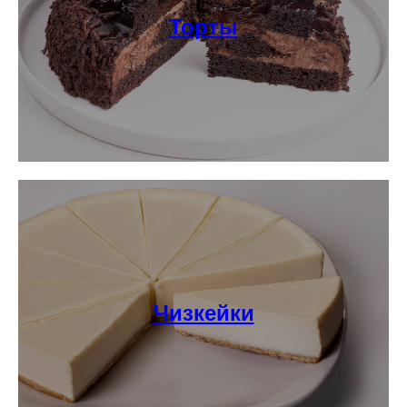
Торты
Чизкейки