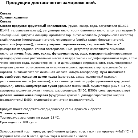
Продукция доставляется замороженной.
Состав
Условия хранения
Состав
Состав продукта: фруктовый наполнитель
(груша, сахар, вода, загустители (Е1422,
Е1442, геллановая камедь), регуляторы кислотности (лимонная кислота, цитрат натрия 3-
замещенный, цитраты кальция), ароматизатор, антиокислитель (аскорбиновая кислота),
стабилизатор (пирофосфат натрия), консерванты (сорбат калия, бензоат натрия),
краситель (каротины)),
сливки ультрапастеризованные
,
сыр мягкий "Рикотта"
(сыворотка подсырная, сливки пастеризованные, регулятор кислотности-лимонная
кислота),
яичный меланж, сахар, фундучная мука, вода, маргарин
(рафинированные
дезодорированные растительные масла в натуральном и модифицированном виде, в том
числе соевое: вода, эмульгатор моно- и диглицеридов жирных кислот, соль поваренная
пищевая, регулятор кислотности лимонная кислота, ароматизатор, краситель бета-
каротин, антиокислители: лимонная кислота, альфа-токоферол)),
мука пшеничная
высший сорт, сахарная декор-пудра
(декстроза, сахар, пшеничный крахмал,
растительное масло (пальмовое), агент желирующий: модифицированный кукурузный
крахмал),
смесь кондитерская сухая
(крахмал пшеничный, эмульгаторы (Е475, Е471),
сыворотка молочная сухая, глюкоза, разрыхлитель (Е450, Е500), соль, ароматизатор),
добавка комплексная пищевая
(кукурузный крахмал, дигидропирофосфат натрия
(разрыхлитель) Е450i, гидрокарбонат натрия (разрыхлитель)).
Продукт может содержать следы диоксида серы, арахиса и орехов.
Условия хранения
Температура хранения: не выше -18 ºС.
Срок годности 180 суток.
Замороженный торт перед употреблением дефростируют при температуре +(4±2) °С - 1
порция в течение 6 часов, целый торт в течение 12 часов.