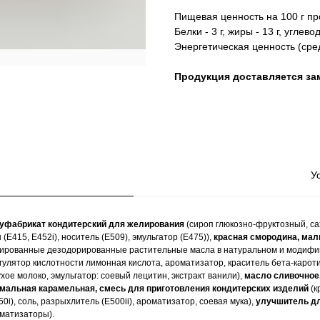
Пищевая ценность на 100 г пр
Белки - 3 г, жиры - 13 г, углевод
Энергетическая ценность (сред
Продукция доставляется за
У
луфабрикат кондитерский для желирования
(сироп глюкозно-фруктозный, са
 (Е415, Е452i), носитель (Е509), эмульгатор (Е475)),
красная смородина, мали
рованные дезодорированные растительные масла в натуральном и модифицир
гулятор кислотности лимонная кислота, ароматизатор, краситель бета-карот
ухое молоко, эмульгатор: соевый лецитин, экстракт ванили),
масло сливочное
хмальная карамельная, смесь для приготовления кондитерских изделий
(к
0i), соль, разрыхлитель (Е500ii), ароматизатор, соевая мука),
улучшитель дл
роматизаторы).