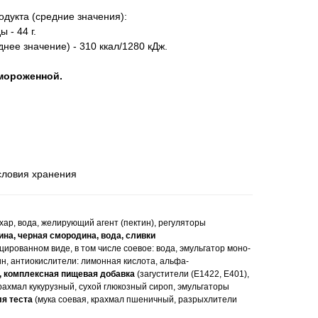
одукта (средние значения):
ы - 44 г.
нее значение) - 310 ккал/1280 кДж.
мороженной.
словия хранения
хар, вода, желирующий агент (пектин), регуляторы
на, черная смородина, вода, сливки
ованном виде, в том числе соевое: вода, эмульгатор моно-
ин, антиокислители: лимонная кислота, альфа-
, комплексная пищевая добавка
(загустители (Е1422, Е401),
рахмал кукурузный, сухой глюкозный сироп, эмульгаторы
я теста
(мука соевая, крахмал пшеничный, разрыхлители