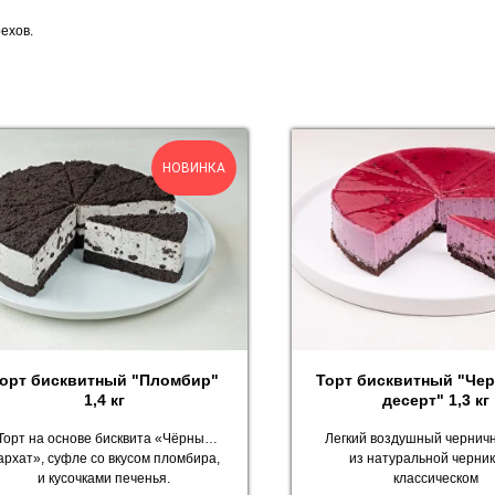
ехов.
НОВИНКА
орт бисквитный "Пломбир"
Торт бисквитный "Че
1,4 кг
десерт" 1,3 кг
Торт на основе бисквита «Чёрный
Легкий воздушный чернич
архат», суфле со вкусом пломбира,
из натуральной черник
и кусочками печенья.
классическом