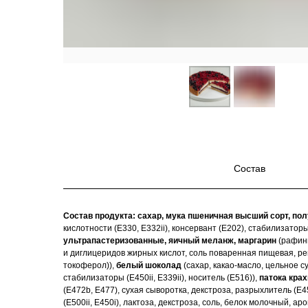
Состав
Состав продукта:
сахар, мука пшеничная высший сорт, по
кислотности (Е330, Е332ii), консервант (Е202), стабилизаторы
ультрапастеризованные, яичный меланж, маргарин
(рафини
и диглицеридов жирных кислот, соль поваренная пищевая, ре
токоферол)),
белый шоколад
(сахар, какао-масло, цельное с
стабилизаторы (Е450ii, Е339ii), носитель (Е516)),
патока кра
(Е472b, Е477), сухая сыворотка, декстроза, разрыхлитель (Е45
(Е500ii, Е450i), лактоза, декстроза, соль, белок молочный, а