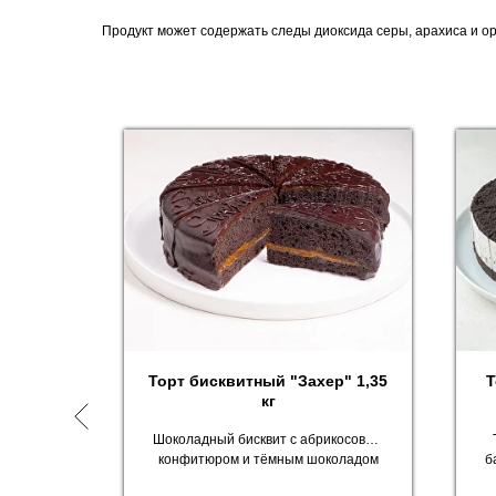
Продукт может содержать следы диоксида серы, арахиса и ор
ТОП
й
Торт бисквитный "Захер" 1,35
Т
 кг
кг
 и
Шоколадный бисквит с абрикосовым
ашковый
конфитюром и тёмным шоколадом
б
йка.