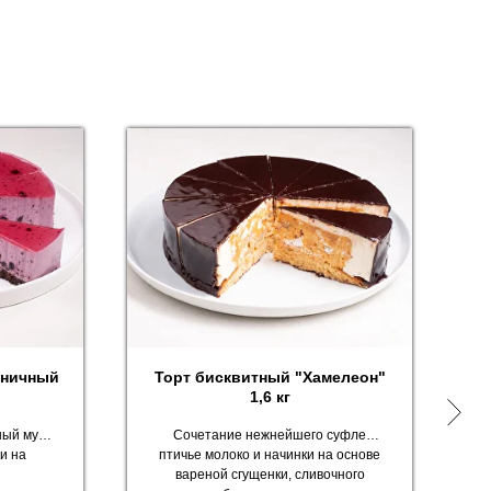
рничный
Торт бисквитный "Хамелеон"
1,6 кг
ный мусс
Сочетание нежнейшего суфле
и на
птичье молоко и начинки на основе
вареной сгущенки, сливочного