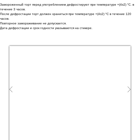
Замороженный торт перед употреблением дефростируют при температуре +(4±2) °С. в
течение 3 часов.
После дефростации торт должен храниться при температуре +(4±2) °С в течение 120
часов.
Повторное замораживание не допускается.
Дата дефростации и срок годности указываются на стикере.