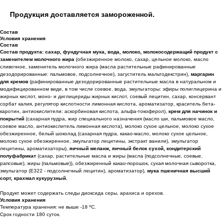
Продукция доставляется замороженной.
Состав
Условия хранения
Состав
Состав продукта:
сахар, фундучная мука, вода, молоко, молокосодержащий продукт с
заменителем молочного жира
(обезжиренное молоко, сахар, цельное молоко, масло
сливочное, заменитель молочного жира (масла растительные рафинированные
дезодорированные: пальмовое, подсолнечное), загуститель мальтодекстрин),
маргарин
для кремов
(рафинированные дезодорированные растительные масла в натуральном и
модифицированном виде, в том числе соевое, вода, эмульгаторы: эфиры полиглицерина и
жирных кислот, моно- и диглицериды жирных кислот, соевый лецитин, сахар, консервант
сорбат калия, регулятор кислотности лимонная кислота, ароматизатор, краситель бета-
каротин, антиокислители: аскорбиновая кислота, альфа-токоферол),
крем для начинок и
покрытий
(сахарная пудра, жир специального назначения (масло ши, пальмовое масло,
соевое масло, антиокислитель лимонная кислота), молоко сухое цельное, молоко сухое
обезжиренное, белый шоколад (сахарная пудра, какао-масло, молоко сухое цельное,
молоко сухое обезжиренное, эмульгатор лецитины, экстракт ванили), эмульгатор
лецитины, ароматизаторы),
яичный меланж, яичный белок сухой, кондитерский
полуфабрикат
(сахар, растительные масла и жиры (масла (подсолнечные, соевые,
рапсовые), жиры (пальмовые)), обезжиренный какао-порошок, сухая молочная сыворотка,
эмульгатор (Е322 - подсолнечный лецитин), ароматизатор),
мука пшеничная высший
сорт, крахмал кукурузный.
Продукт может содержать следы диоксида серы, арахиса и орехов.
Условия хранения
Температура хранения: не выше -18 ºС.
Срок годности 180 суток.