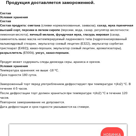
Продукция доставляется замороженной.
Состав
Условия хранения
Состав
Состав продукта:
сметана
(сливки нормализованные, закваска),
сахар, мука пшеничная
высший сорт, персики в легком сиропе
(персики, вода, сахар, регулятор кислотности:
лимонная кислота),
яичный меланж, фундучная мука, глазурь жировая
(сахар,
заменитель какао масла нетемперируемый лауринового типа (гидрогенизированный
пальмоядровый стеарин, эмульгатор соевый лецитин (Е322), эмульгатор сорбитан
тристеарат (Е492)), какао-порошок, эмульгатор соевый лецитин, ароматизаторы),
разрыхлитель
(Е500ii),
уксус, какао-порошок.
Продукт может содержать следы диоксида серы, арахиса и орехов.
Условия хранения
Температура хранения: не выше -18 ºС.
Срок годности 180 суток.
Замороженный торт перед употреблением дефростируют при температуре +(4±2) °С. В
течение 4-5 часов.
После дефростации торт должен храниться при температуре +(4±2) °С в течение 120
часов.
Повторное замораживание не допускается.
Дата дефростации и срок годности указываются на стикере.
НОВИНКА